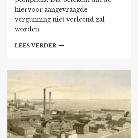
hiervoor aangevraagde
vergunning niet verleend zal
worden.
GEEN
LEES VERDER
RESTAURANT
IN
HET
KALVERBOS