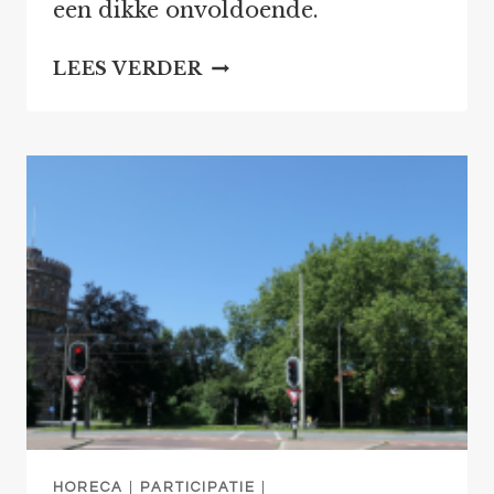
een dikke onvoldoende.
MENING
LEES VERDER
RAAD
EN
VERPLICHTE
PARTICIPATIE
MINDER
BELANGRIJK
ONDER
DE
OMGEVINGSWET?
HORECA
|
PARTICIPATIE
|