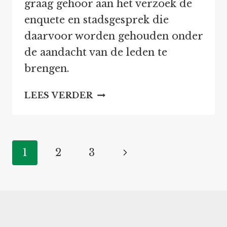
graag gehoor aan het verzoek de
enquete en stadsgesprek die
daarvoor worden gehouden onder
de aandacht van de leden te
brengen.
ENQUETE
LEES VERDER
EN
STADSGESPREK
OVER
NIEUWE
Paginanavigatie
Volgende
1
2
3
KERK
pagina