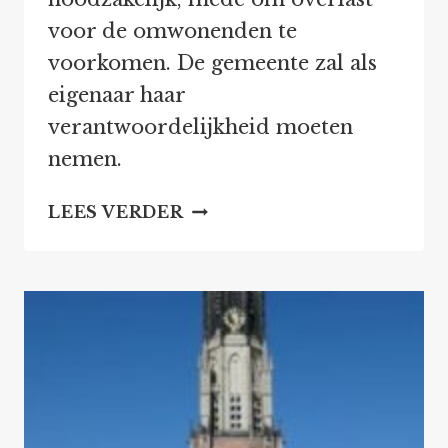
voor de omwonenden te
voorkomen. De gemeente zal als
eigenaar haar
verantwoordelijkheid moeten
nemen.
EIGENAAR
LEES VERDER
GEMEENTE
DELFT
AAN
ZET
BIJ
VERNIEUWING
RIETVELD
49