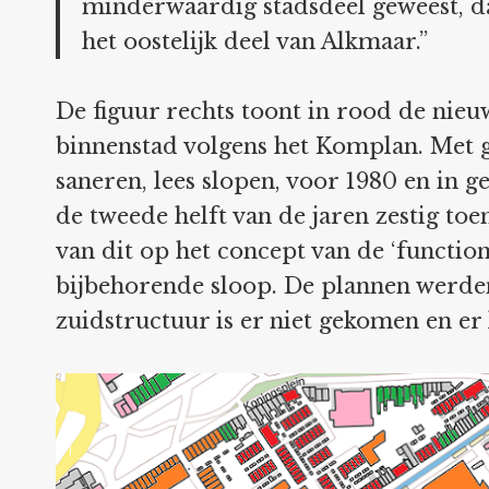
minderwaardig stadsdeel geweest, da
het oostelijk deel van Alkmaar.”
De figuur rechts toont in rood de nie
binnenstad volgens het Komplan. Met g
saneren, lees slopen, voor 1980 en in g
de tweede helft van de jaren zestig to
van dit op het concept van de ‘functi
bijbehorende sloop. De plannen werde
zuidstructuur is er niet gekomen en e