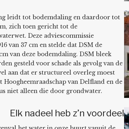
g leidt tot bodemdaling en daardoor tot
, zich toen gericht tot de
aterwet. Deze adviescommissie
916 van 37 cm en stelde dat DSM de
7 cm van deze bodemdaling. DSM bleek
rden gesteld voor schade als gevolg van de
el aan dat er structureel overleg moest
et Hoogheemraadschap van Delfland en de
s niet alleen die door grondwater.
Elk nadeel heb z’n voordeel
enval het water in onze buurt vanuit de