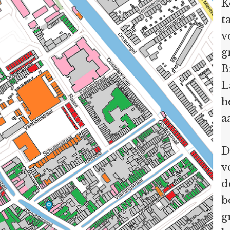
K
t
v
g
B
L
h
a
D
v
d
b
g