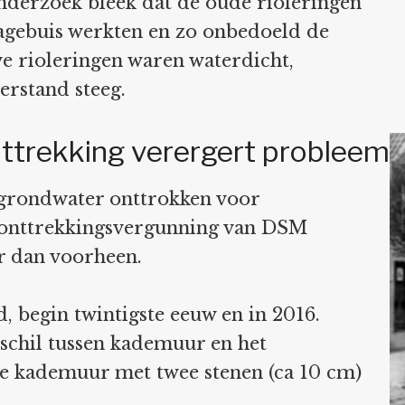
nderzoek bleek dat de oude rioleringen
nagebuis werkten en zo onbedoeld de
e rioleringen waren waterdicht,
rstand steeg.
trekking verergert probleem
 grondwater onttrokken voor
 onttrekkingsvergunning van DSM
r dan voorheen.
d, begin twintigste eeuw en in 2016.
schil tussen kademuur en het
 de kademuur met twee stenen (ca 10 cm)