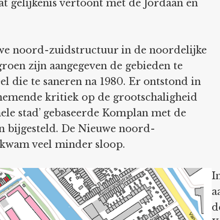
t gelijkenis vertoont met de Jordaan en
uwe noord-zuidstructuur in de noordelijke
roen zijn aangegeven de gebieden te
eel die te saneren na 1980. Er ontstond in
enemende kritiek op de grootschaligheid
onele stad’ gebaseerde Komplan met de
n bijgesteld. De Nieuwe noord-
r kwam veel minder sloop.
I
a
d