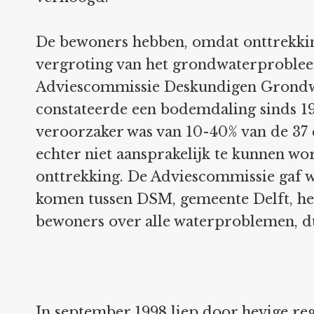
De bewoners hebben, omdat onttrekkin
vergroting van het grondwaterprobleem
Adviescommissie Deskundigen Grondw
constateerde een bodemdaling sinds 1
veroorzaker was van 10-40% van de 3
echter niet aansprakelijk te kunnen wo
onttrekking. De Adviescommissie gaf w
komen tussen DSM, gemeente Delft, h
bewoners over alle waterproblemen, du
In september 1998 liep door hevige reg