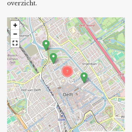
overzicht.
+
−
7