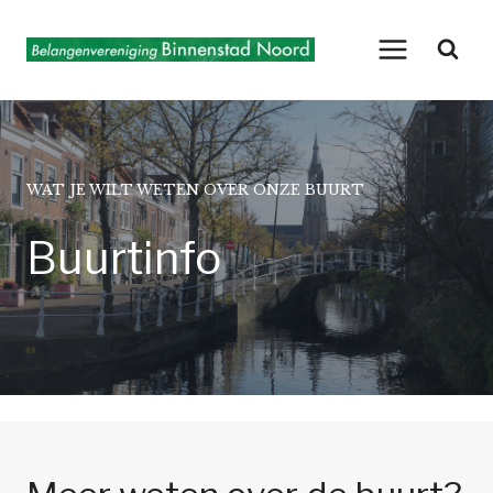
Doorgaan
naar
inhoud
WAT JE WILT WETEN OVER ONZE BUURT
Buurtinfo