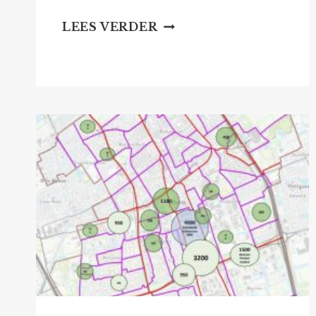
WOONVISIE
LEES VERDER
DOOR
GEMEENTERAAD
VASTGESTELD