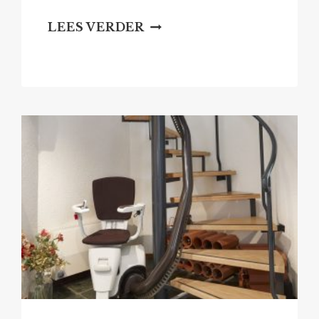
NIEUWE
LEES VERDER
REGELS
TOERISTISCHE
VERHUUR
NU
UITVOERBAAR