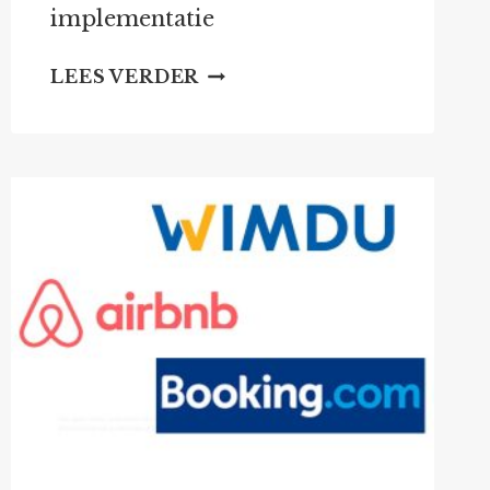
implementatie
MEER
LEES VERDER
DOEN
TEGEN
HUISJESMELKERS