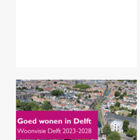
EN
EVENWICHTIGE
AANPAK
VAN
HET
WONINGTEKORT