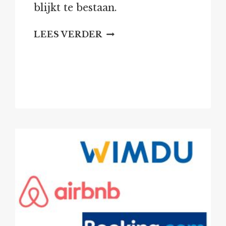
blijkt te bestaan.
IN
LEES VERDER
DE
BINNENSTAD
NEEMT
DE
TEVREDENHEID
OVER
DE
WONING
AF