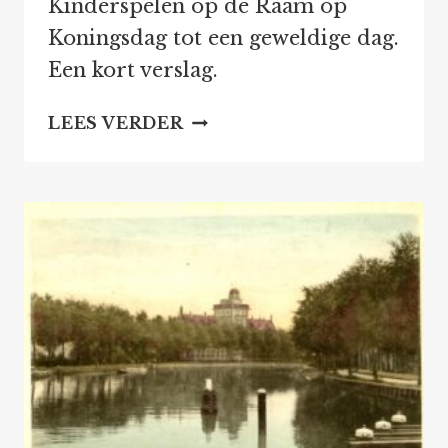
Kinderspelen op de Raam op
Koningsdag tot een geweldige dag.
Een kort verslag.
KINDERSPELEN
LEES VERDER
OP
DE
RAAM
2026,
VEEL
ZON
EN
VEEL
PLEZIER