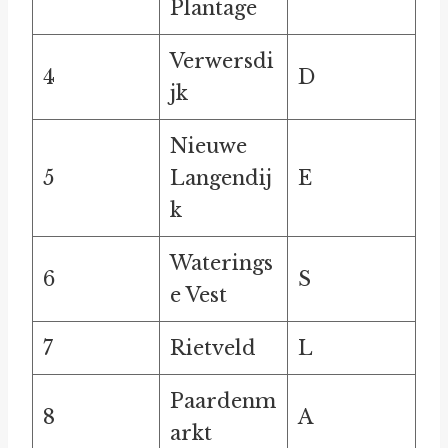
Plantage
Verwersdi
4
D
jk
Nieuwe
5
Langendij
E
k
Waterings
6
S
e Vest
7
Rietveld
L
Paardenm
8
A
arkt