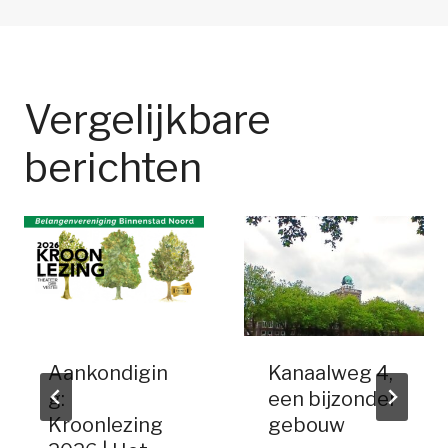
Vergelijkbare
berichten
Aankondigin
Kanaalweg 4,
g:
een bijzonder
Kroonlezing
gebouw