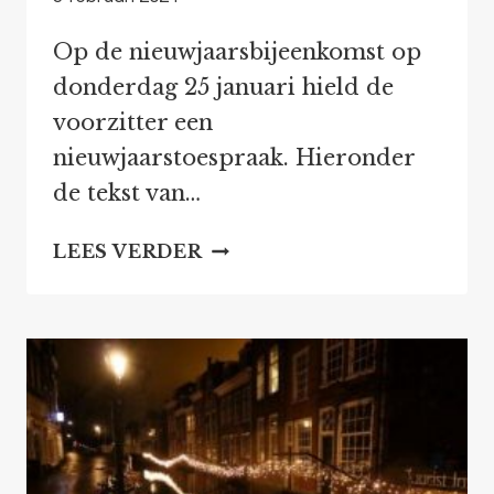
Op de nieuwjaarsbijeenkomst op
donderdag 25 januari hield de
voorzitter een
nieuwjaarstoespraak. Hieronder
de tekst van…
NIEUWJAAR
LEES VERDER
2024:
TOESPRAAK
VAN
DE
VOORZITTER