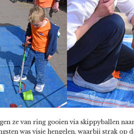
gen ze van ring gooien via skippyballen naa
gsten was visje hengelen, waarbij strak op de