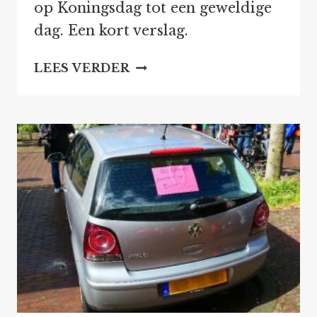
op Koningsdag tot een geweldige
dag. Een kort verslag.
50E
LEES VERDER
KINDERSPELEN
OP
DE
RAAM,
BIJZONDER
EN
ZEER
GESLAAGD