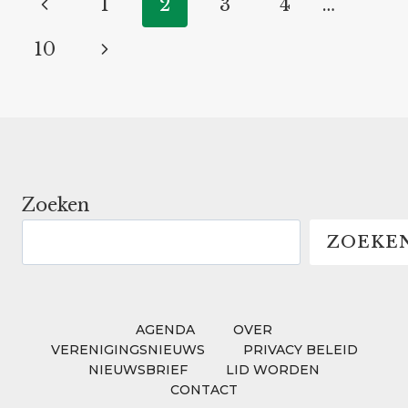
Vorige
1
2
3
4
…
RAAM
pagina
Volgende
10
pagina
Zoeken
ZOEKE
AGENDA
OVER
VERENIGINGSNIEUWS
PRIVACY BELEID
NIEUWSBRIEF
LID WORDEN
CONTACT