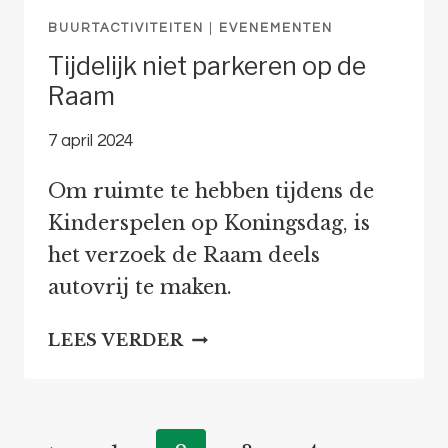
BUURTACTIVITEITEN
|
EVENEMENTEN
Tijdelijk niet parkeren op de
Raam
7 april 2024
Om ruimte te hebben tijdens de
Kinderspelen op Koningsdag, is
het verzoek de Raam deels
autovrij te maken.
TIJDELIJK
LEES VERDER
NIET
PARKEREN
OP
DE
Paginanavigatie