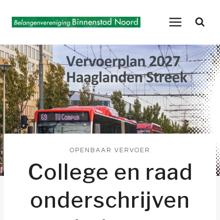
Doorgaan
naar
inhoud
OPENBAAR VERVOER
College en raad
onderschrijven