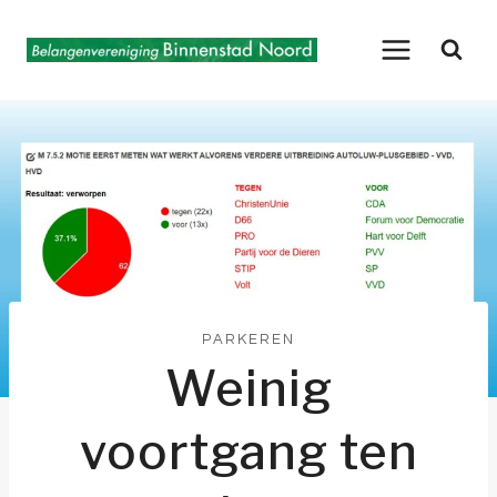
Doorgaan
naar
inhoud
PARKEREN
Weinig
voortgang ten