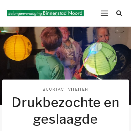
Doorgaan
naar
inhoud
BUURTACTIVITEITEN
Drukbezochte en
geslaagde