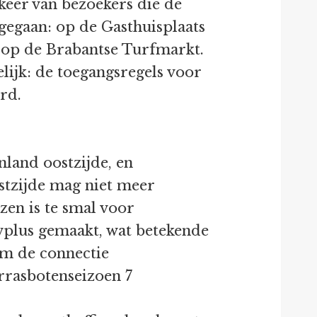
keer van bezoekers die de
ngegaan: op de Gasthuisplaats
 op de Brabantse Turfmarkt.
lijk: de toegangsregels voor
rd.
land oostzijde, en
stzijde mag niet meer
zen is te smal voor
luwplus gemaakt, wat betekende
om de connectie
rrasbotenseizoen 7