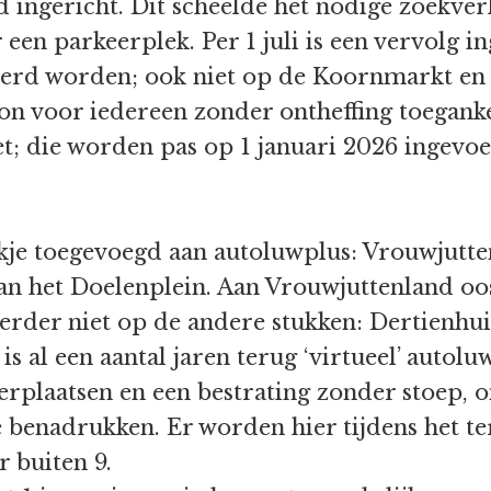
 ingericht. Dit scheelde het nodige zoekver
een parkeerplek. Per 1 juli is een vervolg i
erd worden; ook niet op de Koornmarkt en
on voor iedereen zonder ontheffing toeganke
t; die worden pas op 1 januari 2026 ingevoe
kje toegevoegd aan autoluwplus: Vrouwjutten
an het Doelenplein. Aan Vrouwjuttenland oo
erder niet op de andere stukken: Dertienhui
is al een aantal jaren terug ‘virtueel’ auto
erplaatsen en een bestrating zonder stoep, 
 benadrukken. Er worden hier tijdens het te
 buiten 9.