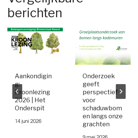
berichten
Aankondigin
Onderzoek
g:
geeft
Kroonlezing
perspectief
2026 | Het
voor
Onderspit
schaduwbom
en langs onze
14 juni 2026
grachten
9 mei 2026