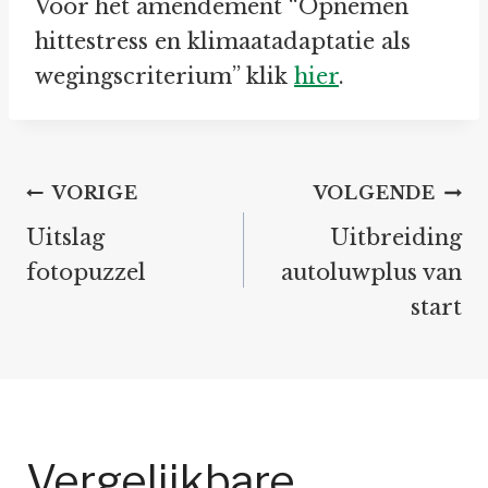
Voor het amendement “Opnemen
hittestress en klimaatadaptatie als
wegingscriterium” klik
hier
.
Bericht
VORIGE
VOLGENDE
navigatie
Uitslag
Uitbreiding
fotopuzzel
autoluwplus van
start
Vergelijkbare