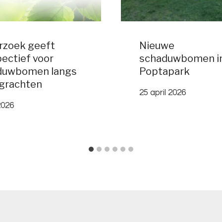
rzoek geeft
Nieuwe
ectief voor
schaduwbomen in
duwbomen langs
Poptapark
grachten
25 april 2026
2026