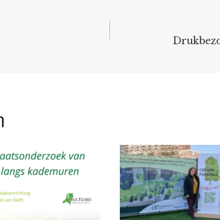
Drukbezo
n