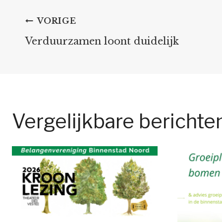
Bericht
VORIGE
Verduurzamen loont duidelijk
navigatie
Vergelijkbare berichte