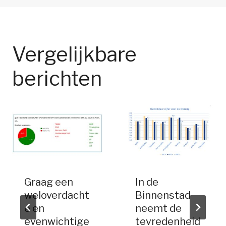
Vergelijkbare
berichten
Graag een
In de
weloverdacht
Binnenstad
e en
neemt de
evenwichtige
tevredenheid