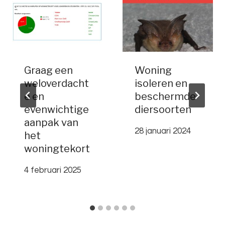
Graag een
Woning
weloverdacht
isoleren en
e en
beschermde
evenwichtige
diersoorten
aanpak van
28 januari 2024
het
woningtekort
4 februari 2025