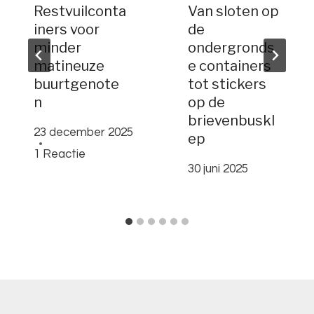
Restvuilconta
Van sloten op
iners voor
de
minder
ondergronds
matineuze
e containers
buurtgenote
tot stickers
n
op de
brievenbuskl
23 december 2025
ep
1 Reactie
30 juni 2025