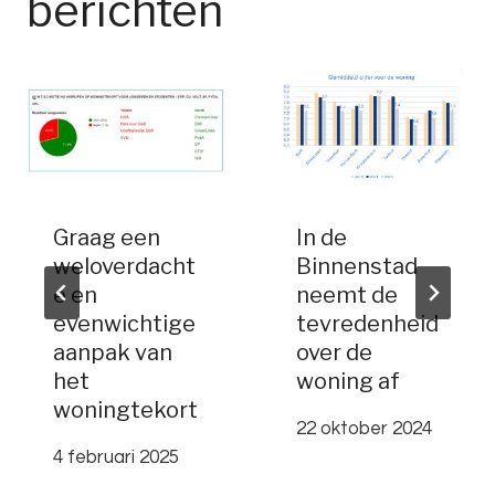
berichten
Graag een
In de
weloverdacht
Binnenstad
e en
neemt de
evenwichtige
tevredenheid
aanpak van
over de
het
woning af
woningtekort
22 oktober 2024
4 februari 2025