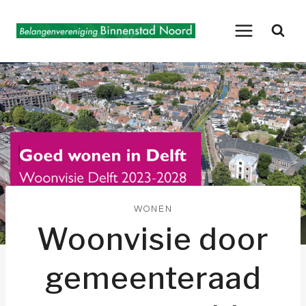
Doorgaan
naar
inhoud
WONEN
Woonvisie door
gemeenteraad