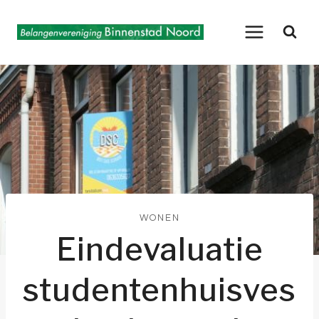
Doorgaan
naar
inhoud
WONEN
Eindevaluatie
studentenhuisves