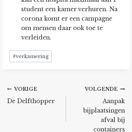
student een kamer verhuren. Na
corona komt er een campagne
om mensen daar ook toe te
verleiden.
Bericht
#
verkamering
tags:
Bericht
VORIGE
VOLGENDE
navigatie
De Delfthopper
Aanpak
bijplaatsingen
afval bij
containers