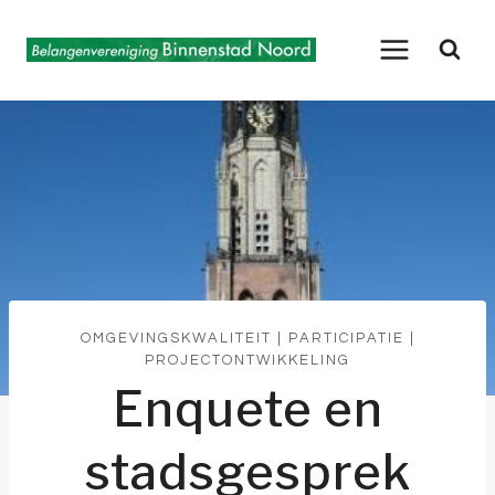
Doorgaan
naar
inhoud
OMGEVINGSKWALITEIT
|
PARTICIPATIE
|
PROJECTONTWIKKELING
Enquete en
stadsgesprek