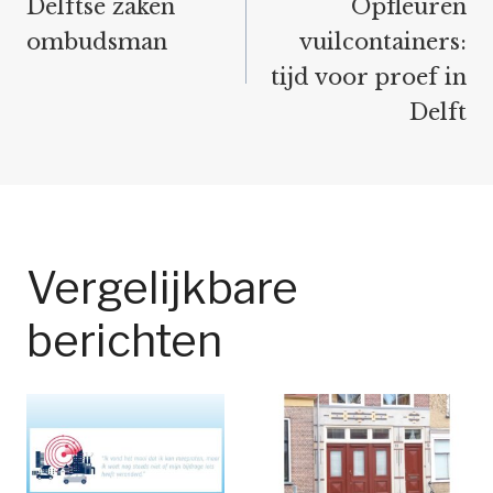
navigatie
Delftse zaken
Opfleuren
ombudsman
vuilcontainers:
tijd voor proef in
Delft
Vergelijkbare
berichten