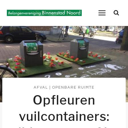
Doorgaan
naar
inhoud
AFVAL
|
OPENBARE RUIMTE
Opfleuren
vuilcontainers: