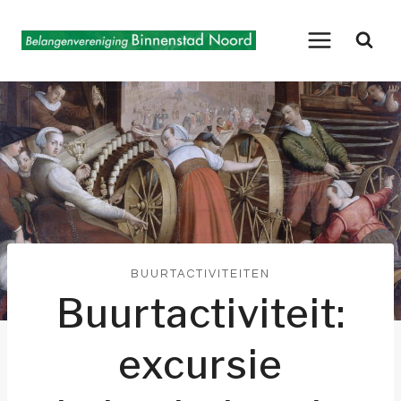
Doorgaan
naar
inhoud
BUURTACTIVITEITEN
Buurtactiviteit:
excursie