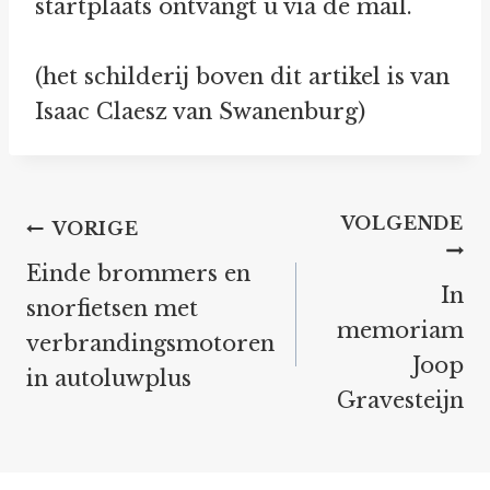
startplaats ontvangt u via de mail.
(het schilderij boven dit artikel is van
Isaac Claesz van Swanenburg)
Bericht
VOLGENDE
VORIGE
navigatie
Einde brommers en
In
snorfietsen met
memoriam
verbrandingsmotoren
Joop
in autoluwplus
Gravesteijn