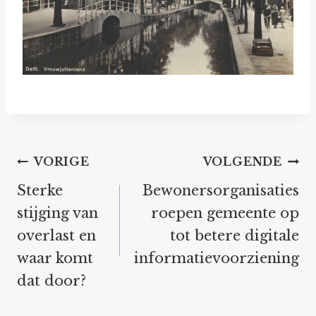
Bericht
VORIGE
VOLGENDE
navigatie
Sterke
Bewonersorganisaties
stijging van
roepen gemeente op
overlast en
tot betere digitale
waar komt
informatievoorziening
dat door?