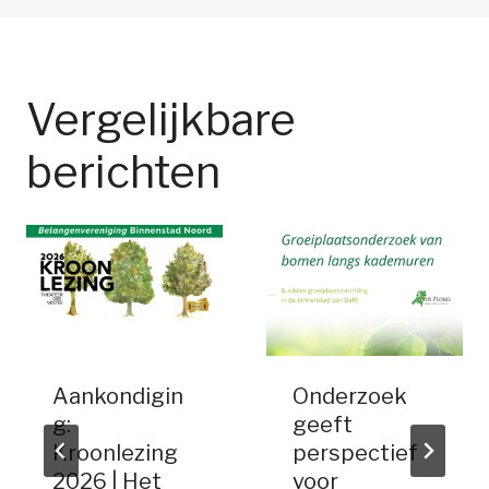
Vergelijkbare
berichten
Aankondigin
Onderzoek
g:
geeft
Kroonlezing
perspectief
2026 | Het
voor