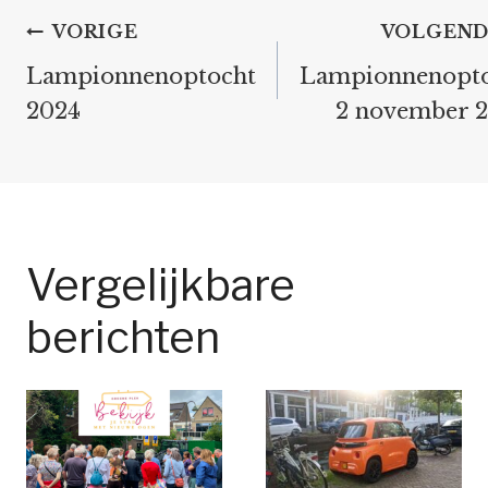
Bericht
VORIGE
VOLGEND
navigatie
Lampionnenoptocht
Lampionnenopt
2024
2 november 
Vergelijkbare
berichten