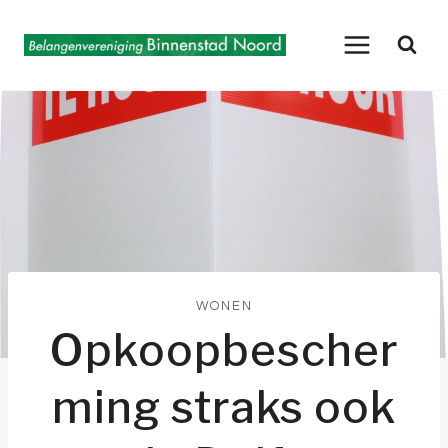
Doorgaan
naar
inhoud
WONEN
Opkoopbescher
ming straks ook