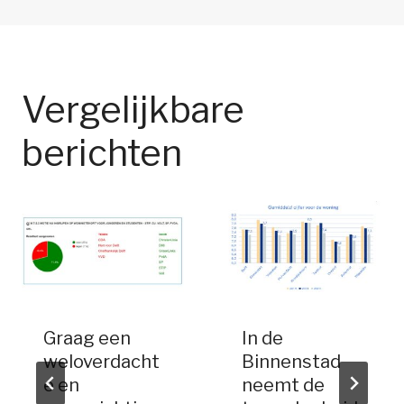
Vergelijkbare
berichten
Graag een
In de
weloverdacht
Binnenstad
e en
neemt de