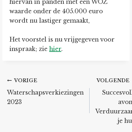
hiervan in panden met een WOZ
waarde onder de 405.000 euro
wordt nu lastiger gemaakt,
Het voorstel is nu vrijgegeven voor
inspraak; zie
hier
.
Bericht
VORIGE
VOLGENDE
navigatie
Waterschapsverkiezingen
Succesvol
2023
avo
Verduurza
je hu