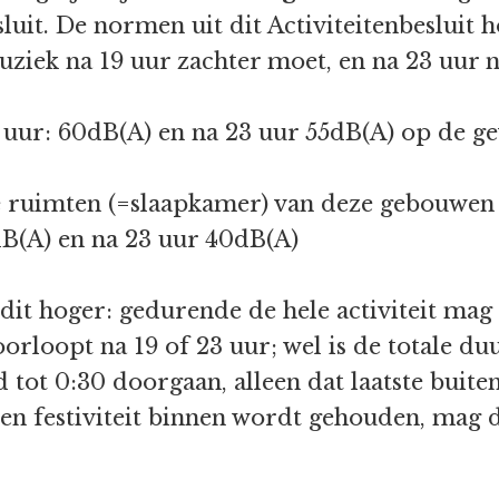
sluit. De normen uit dit Activiteitenbeslui
uziek na 19 uur zachter moet, en na 23 uur 
3 uur: 60dB(A) en na 23 uur 55dB(A) op de ge
e ruimten (=slaapkamer) van deze gebouwen
dB(A) en na 23 uur 40dB(A)
 dit hoger: gedurende de hele activiteit m
oorloopt na 19 of 23 uur; wel is de totale d
d tot 0:30 doorgaan, alleen dat laatste buite
en festiviteit binnen wordt gehouden, mag 