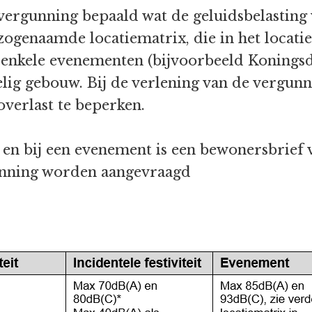
vergunning bepaald wat de geluidsbelasting 
zogenaamde locatiematrix, die in het locati
j enkele evenementen (bijvoorbeeld Konings
elig gebouw. Bij de verlening van de vergun
verlast te beperken.
eit en bij een evenement is een bewonersbrief
unning worden aangevraagd