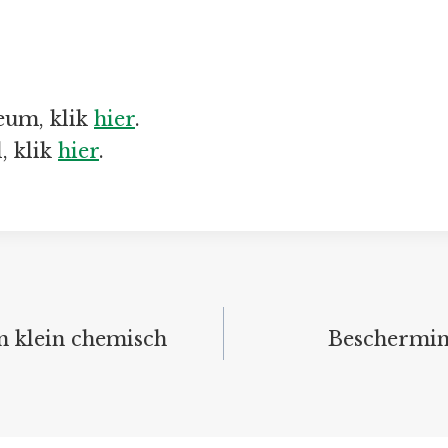
eum, klik
hier
.
, klik
hier
.
n klein chemisch
Bescherming