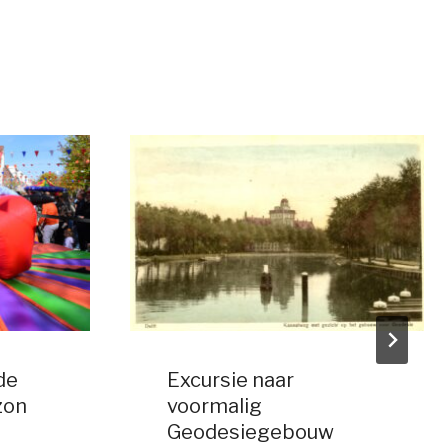
de
Excursie naar
zon
voormalig
Geodesiegebouw