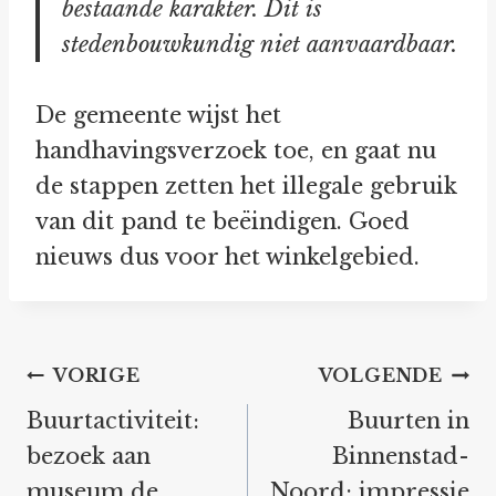
bestaande karakter. Dit is
stedenbouwkundig niet aanvaardbaar.
De gemeente wijst het
handhavingsverzoek toe, en gaat nu
de stappen zetten het illegale gebruik
van dit pand te beëindigen. Goed
nieuws dus voor het winkelgebied.
Bericht
VORIGE
VOLGENDE
navigatie
Buurtactiviteit:
Buurten in
bezoek aan
Binnenstad-
museum de
Noord: impressie