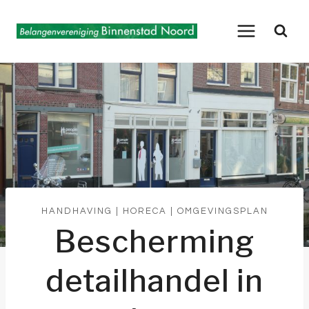
Doorgaan
naar
inhoud
HANDHAVING
|
HORECA
|
OMGEVINGSPLAN
Bescherming
detailhandel in