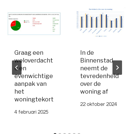
Graag een
In de
weloverdacht
Binnenstad
e en
neemt de
evenwichtige
tevredenheid
aanpak van
over de
het
woning af
woningtekort
22 oktober 2024
4 februari 2025