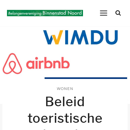
Doorgaan
naar
inhoud
WONEN
Beleid
toeristische