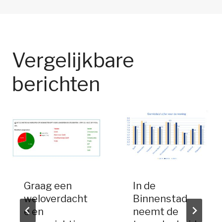
Vergelijkbare
berichten
Graag een
In de
weloverdacht
Binnenstad
e en
neemt de