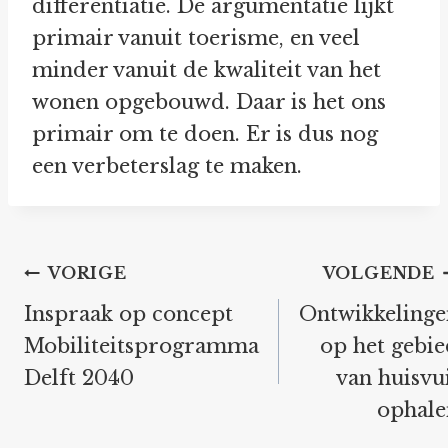
differentiatie. De argumentatie lijkt
primair vanuit toerisme, en veel
minder vanuit de kwaliteit van het
wonen opgebouwd. Daar is het ons
primair om te doen. Er is dus nog
een verbeterslag te maken.
Bericht
VORIGE
VOLGENDE
navigatie
Inspraak op concept
Ontwikkelinge
Mobiliteitsprogramma
op het gebi
Delft 2040
van huisvu
ophale