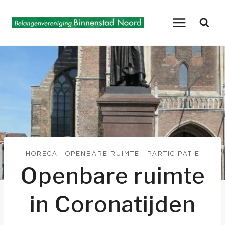
Doorgaan
naar
inhoud
HORECA
|
OPENBARE RUIMTE
|
PARTICIPATIE
Openbare ruimte
in Coronatijden