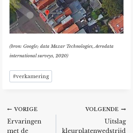
(bron: Google; data Maxar Technologies, Aerodata
international surveys, 2020)
Bericht
#
verkamering
tags:
Bericht
VORIGE
VOLGENDE
navigatie
Ervaringen
Uitslag
met de
kleurplatenwedstrijd