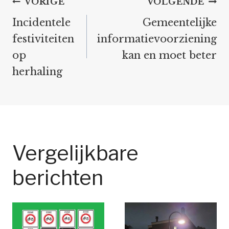
Bericht
VORIGE
VOLGENDE
navigatie
Incidentele
Gemeentelijke
festiviteiten
informatievoorziening
op
kan en moet beter
herhaling
Vergelijkbare
berichten