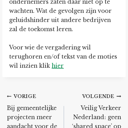
ondernemers zaten daar niet op te
wachten. Wat de gevolgen zijn voor
geluidshinder uit andere bedrijven
zal de toekomst leren.
Voor wie de vergadering wil
terughoren en/of tekst van de moties
wil inzien klik
hier
Bericht
VORIGE
VOLGENDE
navigatie
Bij gemeentelijke
Veilig Verkeer
projecten meer
Nederland: geen
aandacht voor de
‘shared space’ op