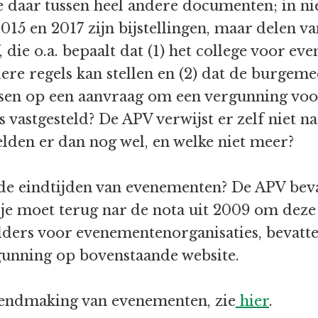
ze daar tussen heel andere documenten; in n
 2015 en 2017 zijn bijstellingen, maar delen 
, die o.a. bepaalt dat (1) het college voor 
dere regels kan stellen en (2) dat de burgeme
lissen op een aanvraag om een vergunning vo
 vastgesteld? De APV verwijst er zelf niet naa
elden er dan nog wel, en welke niet meer?
de eindtijden van evenementen? De APV beva
, je moet terug nar de nota uit 2009 om deze
olders voor evenementenorganisaties, bevatt
gunning op bovenstaande website.
kendmaking van evenementen, zie
hier
.