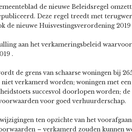
et gemeenteblad de nieuwe Beleidsregel omzet
publiceerd. Deze regel treedt met terugwerk
k de nieuwe Huisvestingsverordening 2019 i
vulling aan het verkameringsbeleid waarvoo
019 .
 wordt de grens van schaarse woningen bij 2
niet verkamerd worden; woningen met een 
rheidstoets succesvol doorlopen worden; de
e voorwaarden voor goed verhuurderschap.
l wijzigingen ten opzichte van het voorafga
r voorwaarden – verkamerd zouden kunnen w