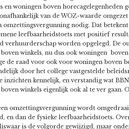
s en woningen boven horecagelegenheden g
 onafhankelijk van de WOZ-waarde omgezet 
n omzettingsvergunning nodig. Dat betekent 
gemene leefbaarheidstoets met positief resu
d verhuurderschap worden opgelegd. De oud
 boven winkels, nu dus ook woningen boven
lege de raad voor ook voor woningen boven 
eindelijk door het college vastgestelde beleid
e inzichten kennelijk, en verstandig wat BB
oven winkels eigenlijk ook al te ver gaan. O
 een omzettingsvergunning wordt omgedraai
d, en dan de fysieke leefbaarheidstoets. Over
liswaar is de volgorde gewijzigd, maar onder