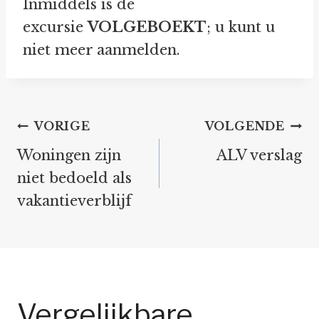
Inmiddels is de
excursie
VOLGEBOEKT
; u kunt u
niet meer aanmelden.
Bericht
VORIGE
VOLGENDE
navigatie
Woningen zijn
ALV verslag
niet bedoeld als
vakantieverblijf
Vergelijkbare