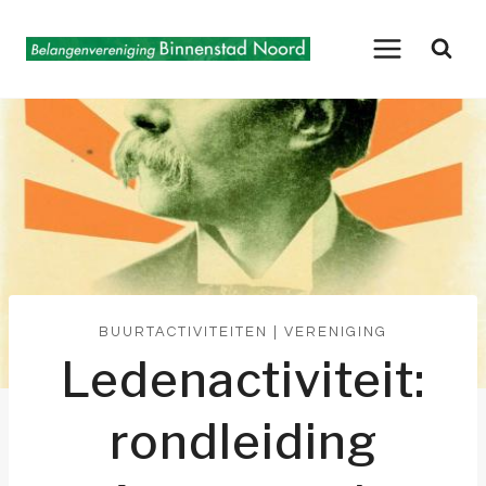
Doorgaan
naar
inhoud
BUURTACTIVITEITEN
|
VERENIGING
Ledenactiviteit:
rondleiding