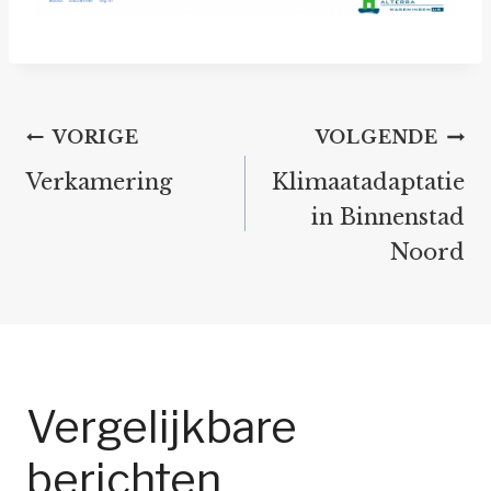
Bericht
VORIGE
VOLGENDE
navigatie
Verkamering
Klimaatadaptatie
in Binnenstad
Noord
Vergelijkbare
berichten