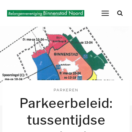
Doorgaan
naar
inhoud
PARKEREN
Parkeerbeleid:
tussentijdse