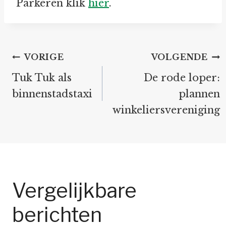
Parkeren klik
hier
.
Bericht
VORIGE
VOLGENDE
navigatie
Tuk Tuk als
De rode loper:
binnenstadstaxi
plannen
winkeliersvereniging
Vergelijkbare
berichten