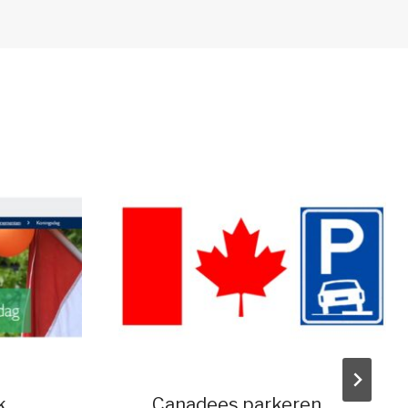
k
Canadees parkeren