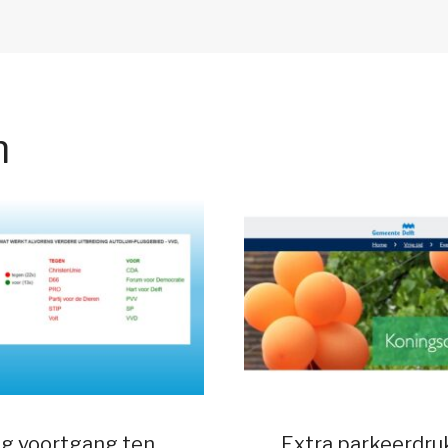
n
g voortgang ten
Extra parkeerdru