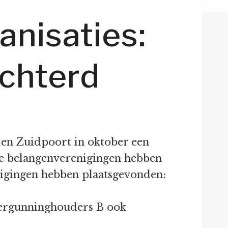
nisaties:
echterd
en Zuidpoort in oktober een
e belangenverenigingen hebben
zigingen hebben plaatsgevonden:
vergunninghouders B ook