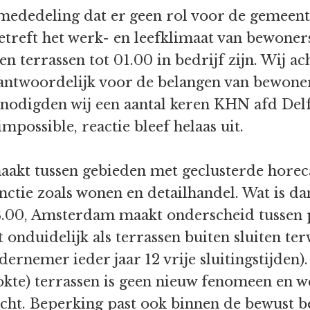
mededeling dat er geen rol voor de gemeente
 betreft het werk- en leefklimaat van bewone
n terrassen tot 01.00 in bedrijf zijn. Wij a
verantwoordelijk voor de belangen van bewone
 nodigden wij een aantal keren KHN afd Del
mpossible, reactie bleef helaas uit.
akt tussen gebieden met geclusterde horeca
tie zoals wonen en detailhandel. Wat is dan
23.00, Amsterdam maakt onderscheid tussen 
 onduidelijk als terrassen buiten sluiten ter
ernemer ieder jaar 12 vrije sluitingstijden)
okte) terrassen is geen nieuw fenomeen en we
acht. Beperking past ook binnen de bewust 