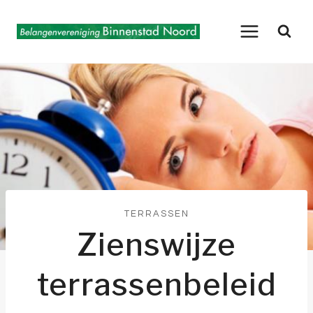
Doorgaan
naar
inhoud
TERRASSEN
Zienswijze
terrassenbeleid