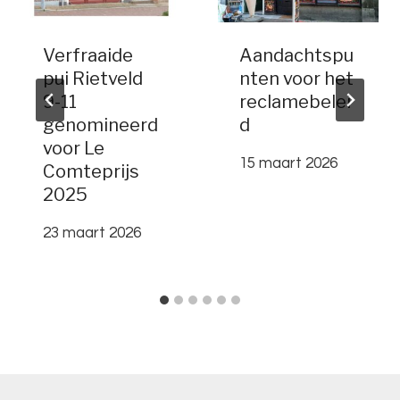
Verfraaide
Aandachtspu
pui Rietveld
nten voor het
9-11
reclamebelei
genomineerd
d
voor Le
15 maart 2026
Comteprijs
2025
23 maart 2026