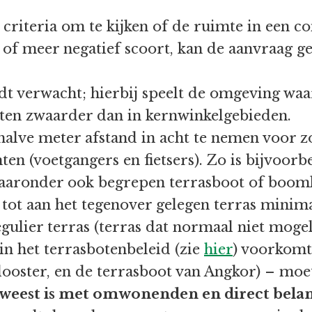
criteria om te kijken of de ruimte in een c
 of meer negatief scoort, kan de aanvraag 
t verwacht; hierbij speelt de omgeving waari
en zwaarder dan in kernwinkelgebieden.
halve meter afstand in acht te nemen voor
ten (voetgangers en fietsers). Zo is bijvoorb
waaronder ook begrepen terrasboot of boomkr
 tot aan het tegenover gelegen terras minim
gulier terras (terras dat normaal niet mogeli
 in het terrasbotenbeleid (zie
hier
) voorkomt
 Klooster, en de terrasboot van Angkor) – moe
eweest is met omwonenden en direct bel