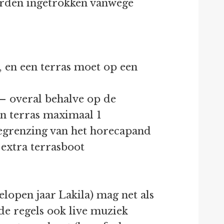
orden ingetrokken vanwege
 en een terras moet op een
– overal behalve op de
n terras maximaal 1
begrenzing van het horecapand
 extra terrasboot
lopen jaar Lakila) mag net als
nde regels ook live muziek