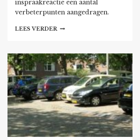
inspraakreactie een aantal
verbeterpunten aangedragen.
INSPRAAK
LEES VERDER
OP
CONCEPT
MOBILITEITSPROGRAMM
DELFT
2040