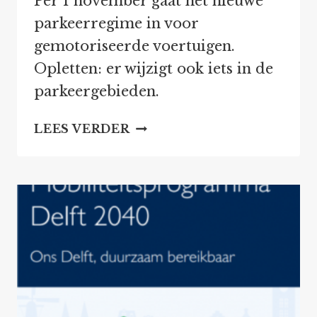
Per 1 november gaat het nieuwe
parkeerregime in voor
gemotoriseerde voertuigen.
Opletten: er wijzigt ook iets in de
parkeergebieden.
LET
LEES VERDER
OP:
JE
MAG
NIET
MEER
OVERAL
PARKEREN