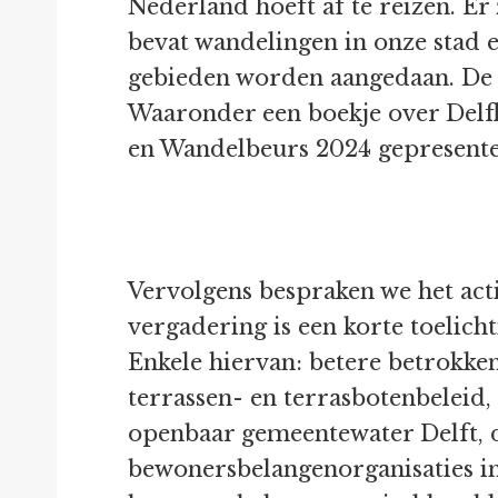
Nederland hoeft af te reizen. Er
bevat wandelingen in onze stad en
gebieden worden aangedaan. De a
Waaronder een boekje over Delfl
en Wandelbeurs 2024 gepresente
Vervolgens bespraken we het act
vergadering is een korte toelich
Enkele hiervan: betere betrokke
terrassen- en terrasbotenbeleid
openbaar gemeentewater Delft, 
bewonersbelangenorganisaties i