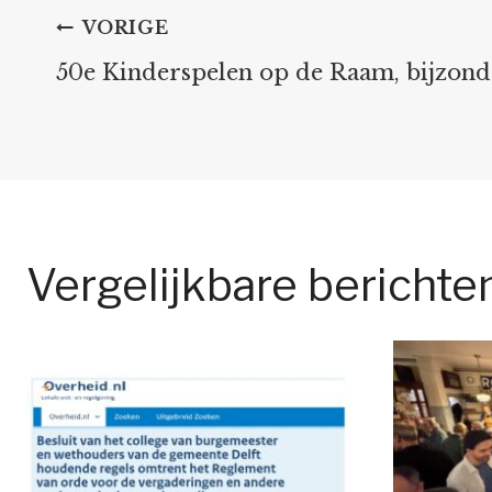
Bericht
VORIGE
50e Kinderspelen op de Raam, bijzonde
navigatie
Vergelijkbare berichte