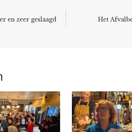
r en zeer geslaagd
Het Afvalb
n