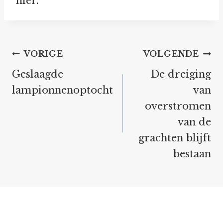
hier.
Bericht
VORIGE
VOLGENDE
navigatie
Geslaagde
De dreiging
lampionnenoptocht
van
overstromen
van de
grachten blijft
bestaan