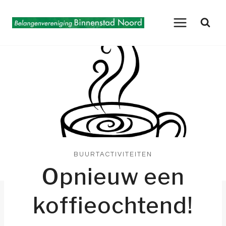
Doorgaan
naar
inhoud
BUURTACTIVITEITEN
Opnieuw een
koffieochtend!