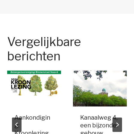
Vergelijkbare
berichten
Aankondigin
Kanaalweg 4,
g:
een bijzonder
Kroonlezing
gebouw